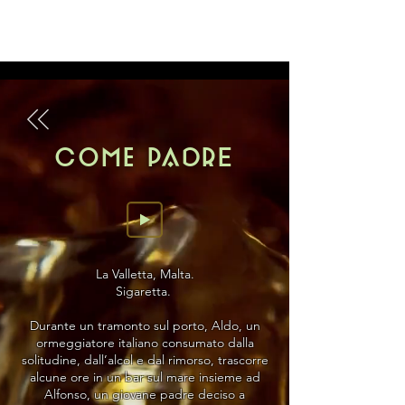
anna cecilia tamburini
Come PADRE
La Valletta, Malta.
Sigaretta.
Durante un tramonto sul porto, Aldo, un
ormeggiatore italiano consumato dalla
solitudine, dall’alcol e dal rimorso, trascorre
alcune ore in un bar sul mare insieme ad
Alfonso, un giovane padre deciso a