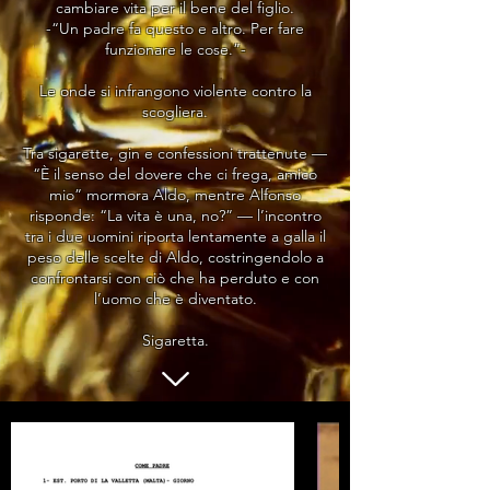
cambiare vita per il bene del figlio.
-“Un padre fa questo e altro. Per fare
funzionare le cose.”-
Le onde si infrangono violente contro la
scogliera.
Tra sigarette, gin e confessioni trattenute —
“È il senso del dovere che ci frega, amico
mio” mormora Aldo, mentre Alfonso
risponde: “La vita è una, no?” — l’incontro
tra i due uomini riporta lentamente a galla il
peso delle scelte di Aldo, costringendolo a
confrontarsi con ciò che ha perduto e con
l’uomo che è diventato.
Sigaretta.